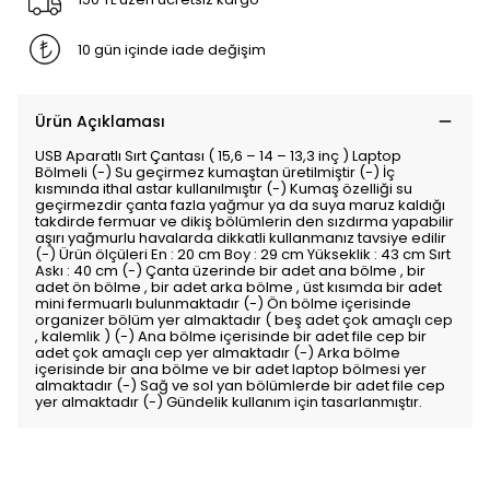
10 gün içinde iade değişim
Ürün Açıklaması
USB Aparatlı Sırt Çantası ( 15,6 – 14 – 13,3 inç ) Laptop
Bölmeli (-) Su geçirmez kumaştan üretilmiştir (-) İç
kısmında ithal astar kullanılmıştır (-) Kumaş özelliği su
geçirmezdir çanta fazla yağmur ya da suya maruz kaldığı
takdirde fermuar ve dikiş bölümlerin den sızdırma yapabilir
aşırı yağmurlu havalarda dikkatli kullanmanız tavsiye edilir
(-) Ürün ölçüleri En : 20 cm Boy : 29 cm Yükseklik : 43 cm Sırt
Askı : 40 cm (-) Çanta üzerinde bir adet ana bölme , bir
adet ön bölme , bir adet arka bölme , üst kısımda bir adet
mini fermuarlı bulunmaktadır (-) Ön bölme içerisinde
organizer bölüm yer almaktadır ( beş adet çok amaçlı cep
, kalemlik ) (-) Ana bölme içerisinde bir adet file cep bir
adet çok amaçlı cep yer almaktadır (-) Arka bölme
içerisinde bir ana bölme ve bir adet laptop bölmesi yer
almaktadır (-) Sağ ve sol yan bölümlerde bir adet file cep
yer almaktadır (-) Gündelik kullanım için tasarlanmıştır.