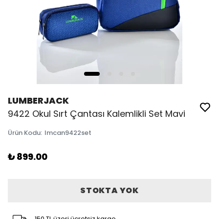
LUMBERJACK
9422 Okul Sırt Çantası Kalemlikli Set Mavi
Ürün Kodu
:
lmcan9422set
₺ 899.00
STOKTA YOK
150 TL üzeri ücretsiz kargo