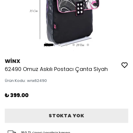
WİNX
62490 Omuz Askılı Postacı Çanta Siyah
Ürün Kodu
:
wnx62490
₺ 399.00
STOKTA YOK
150 TL üzeri ücretsiz kargo