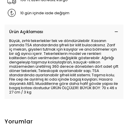
10 gün içinde iade değişim
Ürün Açıklaması
Büyük, zırhlı tekerlekler tek ve döndürülebilir. Kasanın
yanında TSA standardında şifreli bir kilit bulacaksınız. Zarif
iç mekan, giysileri tutmak için kayışlar ve ana bölmeler için
bir ağ ayırıcı içerir. Tekerleklerin model ve renkleri
kaliteden ödün verilmeden değişiklik gösterebilir. Ağırlığı
dengeleyip taşımayı kolaylaştıran, kauçuk-silikon
malzemeden üretilmiş 360 derece dönebilen dört adet çift
döner tekerlek; Teleskopik ayarlanabilir sap; TSA
standardında ayarlanabilir şifreli kilit sistemi; Taşıma kolu;
File cep ile ayrılmış iki oda içinde bagaj kayışları; Hasara
dayanıklı ABS; Muadillerine göre daha hafif gövde yapısı ile
bagaj kotası dostudur ÜRÜN ÖLÇÜLERİ: BÜYÜK BOY: 70 x 46 x
27 cm / 3 kg
Yorumlar