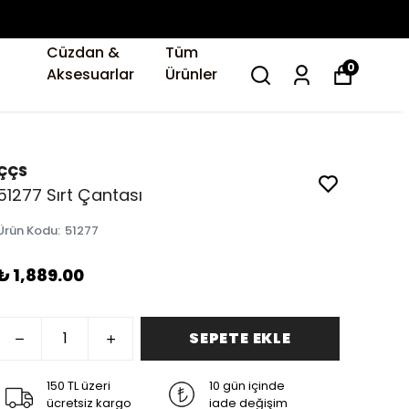
Cüzdan &
Tüm
0
Aksesuarlar
Ürünler
ÇÇS
51277 Sırt Çantası
Ürün Kodu
:
51277
₺ 1,889.00
SEPETE EKLE
150 TL üzeri
10 gün içinde
ücretsiz kargo
iade değişim