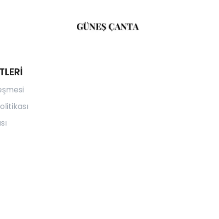
TLERİ
leşmesi
olitikası
sı