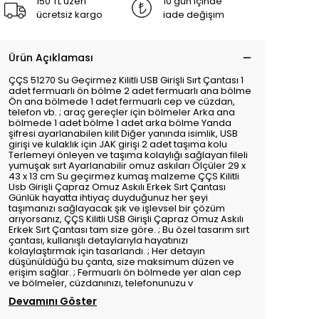
150 TL üzeri
10 gün içinde
ücretsiz kargo
iade değişim
Ürün Açıklaması
ÇÇS 51270 Su Geçirmez Kilitli USB Girişli Sırt Çantası 1
adet fermuarlı ön bölme 2 adet fermuarlı ana bölme
Ön ana bölmede 1 adet fermuarlı cep ve cüzdan,
telefon vb. ; araç gereçler için bölmeler Arka ana
bölmede 1 adet bölme 1 adet arka bölme Yanda
şifresi ayarlanabilen kilit Diğer yanında isimlik, USB
girişi ve kulaklık için JAK girişi 2 adet taşıma kolu
Terlemeyi önleyen ve taşıma kolaylığı sağlayan fileli
yumuşak sırt Ayarlanabilir omuz askıları Ölçüler 29 x
43 x 13 cm Su geçirmez kumaş malzeme ÇÇS Kilitli
Usb Girişli Çapraz Omuz Askılı Erkek Sırt Çantası
Günlük hayatta ihtiyaç duyduğunuz her şeyi
taşımanızı sağlayacak şık ve işlevsel bir çözüm
arıyorsanız, ÇÇS Kilitli USB Girişli Çapraz Omuz Askılı
Erkek Sırt Çantası tam size göre. ; Bu özel tasarım sırt
çantası, kullanışlı detaylarıyla hayatınızı
kolaylaştırmak için tasarlandı. ; Her detayın
düşünüldüğü bu çanta, size maksimum düzen ve
erişim sağlar. ; Fermuarlı ön bölmede yer alan cep
ve bölmeler, cüzdanınızı, telefonunuzu v
Devamını Göster