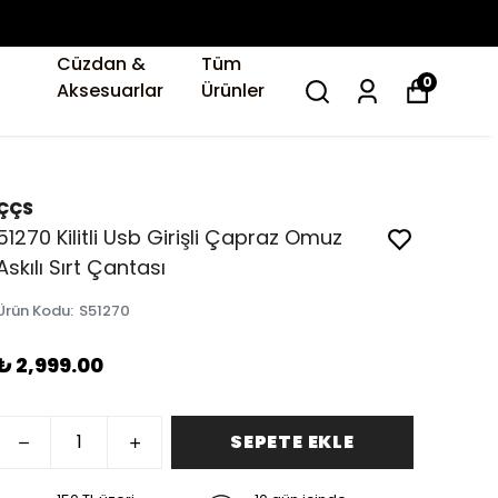
Cüzdan &
Tüm
0
Aksesuarlar
Ürünler
ÇÇS
51270 Kilitli Usb Girişli Çapraz Omuz
Askılı Sırt Çantası
Ürün Kodu
:
S51270
₺ 2,999.00
SEPETE EKLE