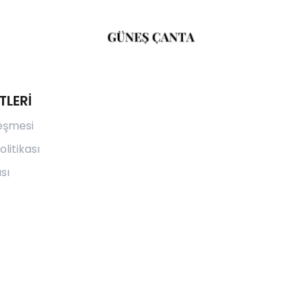
TLERİ
leşmesi
olitikası
sı