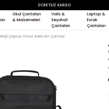
ÜCRETSIZ KARGO
Okul Çantaları
Valiz &
Laptop &
arı
& Malzemeleri
Seyahat
Evrak
Çantaları
Çantaları
 Girişli Çapraz Omuz Askılı Sırt Çantası