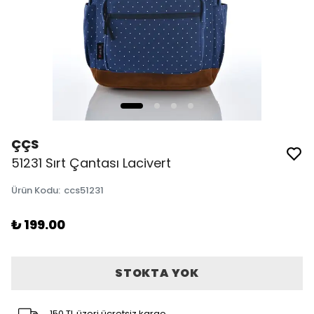
ÇÇS
51231 Sırt Çantası Lacivert
Ürün Kodu
:
ccs51231
₺ 199.00
STOKTA YOK
150 TL üzeri ücretsiz kargo