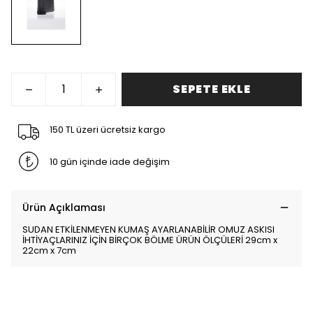
SEPETE EKLE
150 TL üzeri ücretsiz kargo
10 gün içinde iade değişim
Ürün Açıklaması
SUDAN ETKİLENMEYEN KUMAŞ AYARLANABİLİR OMUZ ASKISI
İHTİYAÇLARINIZ İÇİN BİRÇOK BÖLME ÜRÜN ÖLÇÜLERİ 29cm x
22cm x 7cm