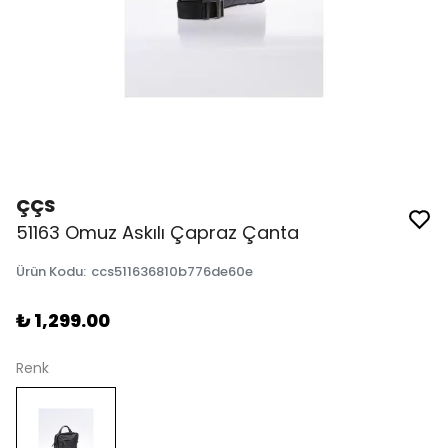
ÇÇS
51163 Omuz Askılı Çapraz Çanta
Ürün Kodu
:
ccs511636810b776de60e
₺ 1,299.00
Renk