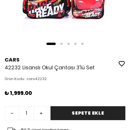
CARS
42232 Lisanslı Okul Çantası 3'lü Set
Ürün Kodu
:
cars42232
₺ 1,999.00
SEPETE EKLE
150 TL üzeri ücretsiz kargo