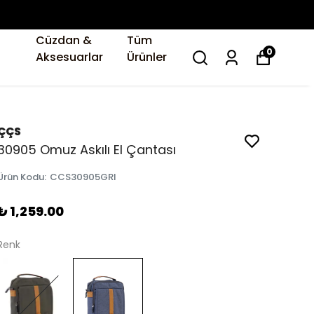
Cüzdan &
Tüm
0
Aksesuarlar
Ürünler
ÇÇS
30905 Omuz Askılı El Çantası
Ürün Kodu
:
CCS30905GRI
₺ 1,259.00
Renk