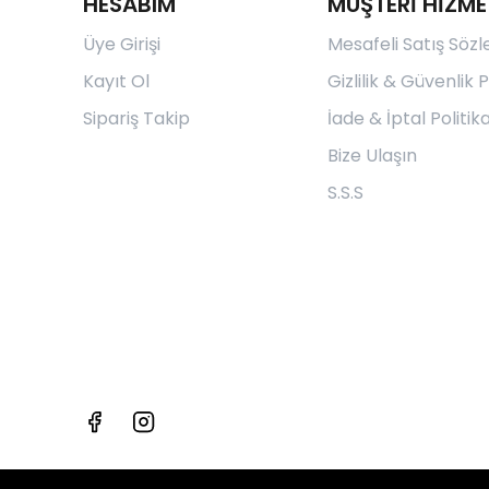
HESABIM
MÜŞTERİ HİZME
Üye Girişi
Mesafeli Satış Söz
Kayıt Ol
Gizlilik & Güvenlik P
Sipariş Takip
İade & İptal Politika
Bize Ulaşın
S.S.S