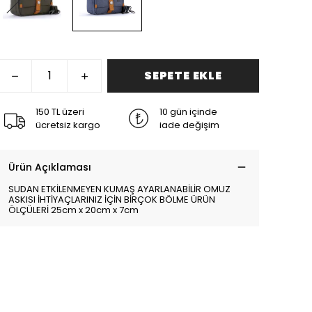
SEPETE EKLE
150 TL üzeri
10 gün içinde
ücretsiz kargo
iade değişim
Ürün Açıklaması
SUDAN ETKİLENMEYEN KUMAŞ AYARLANABİLİR OMUZ
ASKISI İHTİYAÇLARINIZ İÇİN BİRÇOK BÖLME ÜRÜN
ÖLÇÜLERİ 25cm x 20cm x 7cm