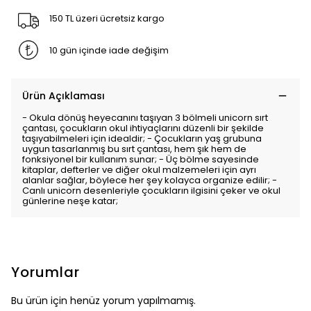
150 TL üzeri ücretsiz kargo
10 gün içinde iade değişim
Ürün Açıklaması
- Okula dönüş heyecanını taşıyan 3 bölmeli unicorn sırt
çantası, çocukların okul ihtiyaçlarını düzenli bir şekilde
taşıyabilmeleri için idealdir; - Çocukların yaş grubuna
uygun tasarlanmış bu sırt çantası, hem şık hem de
fonksiyonel bir kullanım sunar; - Üç bölme sayesinde
kitaplar, defterler ve diğer okul malzemeleri için ayrı
alanlar sağlar, böylece her şey kolayca organize edilir; -
Canlı unicorn desenleriyle çocukların ilgisini çeker ve okul
günlerine neşe katar;
Yorumlar
Bu ürün için henüz yorum yapılmamış.