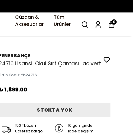
Cüzdan &
Tüm
0
Aksesuarlar
Ürünler
FENERBAHÇE
24716 Lisanslı Okul Sırt Çantası Lacivert
Ürün Kodu
:
fb24716
₺ 1,899.00
STOKTA YOK
150 TL üzeri
10 gün içinde
ücretsiz kargo
iade değişim