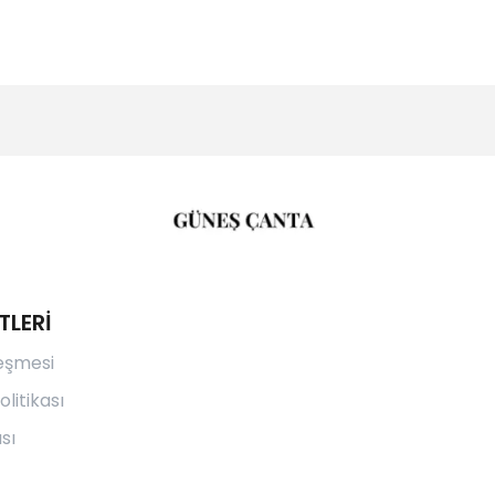
TLERİ
leşmesi
olitikası
sı