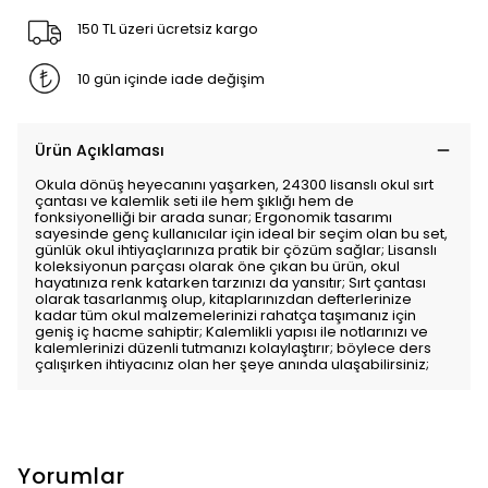
150 TL üzeri ücretsiz kargo
10 gün içinde iade değişim
Ürün Açıklaması
Okula dönüş heyecanını yaşarken, 24300 lisanslı okul sırt
çantası ve kalemlik seti ile hem şıklığı hem de
fonksiyonelliği bir arada sunar; Ergonomik tasarımı
sayesinde genç kullanıcılar için ideal bir seçim olan bu set,
günlük okul ihtiyaçlarınıza pratik bir çözüm sağlar; Lisanslı
koleksiyonun parçası olarak öne çıkan bu ürün, okul
hayatınıza renk katarken tarzınızı da yansıtır; Sırt çantası
olarak tasarlanmış olup, kitaplarınızdan defterlerinize
kadar tüm okul malzemelerinizi rahatça taşımanız için
geniş iç hacme sahiptir; Kalemlikli yapısı ile notlarınızı ve
kalemlerinizi düzenli tutmanızı kolaylaştırır; böylece ders
çalışırken ihtiyacınız olan her şeye anında ulaşabilirsiniz;
Yorumlar