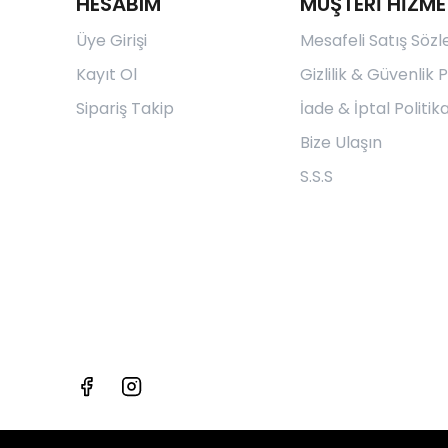
HESABIM
MÜŞTERİ HİZME
Üye Girişi
Mesafeli Satış Söz
Kayıt Ol
Gizlilik & Güvenlik P
Sipariş Takip
İade & İptal Politika
Bize Ulaşın
S.S.S