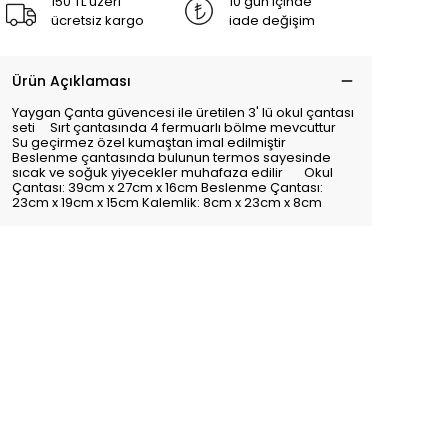
150 TL üzeri
10 gün içinde
ücretsiz kargo
iade değişim
Ürün Açıklaması
Yaygan Çanta güvencesi ile üretilen 3' lü okul çantası
seti Sırt çantasında 4 fermuarlı bölme mevcuttur
Su geçirmez özel kumaştan imal edilmiştir
Beslenme çantasında bulunun termos sayesinde
sıcak ve soğuk yiyecekler muhafaza edilir Okul
Çantası: 39cm x 27cm x 16cm Beslenme Çantası:
23cm x 19cm x 15cm Kalemlik: 8cm x 23cm x 8cm