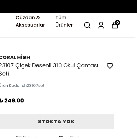
Cüzdan &
Tüm
0
Aksesuarlar
Ürünler
CORAL HİGH
23107 Çiçek Desenli 3'lü Okul Çantası
Seti
Ürün Kodu
:
ch23107set
₺ 249.00
STOKTA YOK