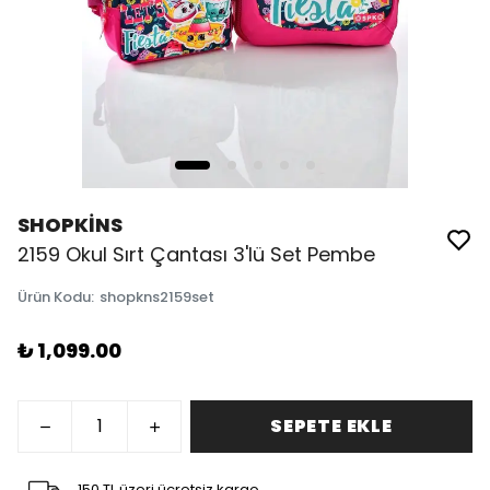
SHOPKİNS
2159 Okul Sırt Çantası 3'lü Set Pembe
Ürün Kodu
:
shopkns2159set
₺ 1,099.00
SEPETE EKLE
150 TL üzeri ücretsiz kargo