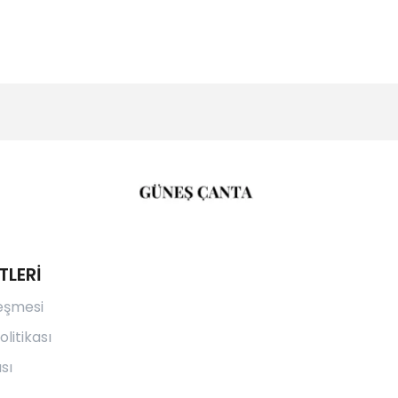
TLERİ
leşmesi
olitikası
sı