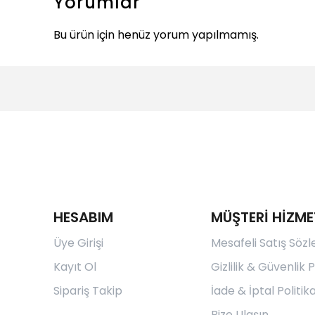
Yorumlar
Bu ürün için henüz yorum yapılmamış.
HESABIM
MÜŞTERİ HİZME
Üye Girişi
Mesafeli Satış Söz
Kayıt Ol
Gizlilik & Güvenlik P
Sipariş Takip
İade & İptal Politika
Bize Ulaşın