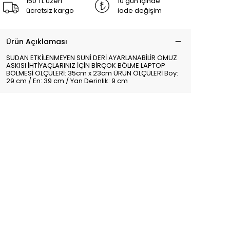
150 TL üzeri
10 gün içinde
ücretsiz kargo
iade değişim
Ürün Açıklaması
SUDAN ETKİLENMEYEN SUNİ DERİ AYARLANABİLİR OMUZ
ASKISI İHTİYAÇLARINIZ İÇİN BİRÇOK BÖLME LAPTOP
BÖLMESİ ÖLÇÜLERİ: 35cm x 23cm ÜRÜN ÖLÇÜLERİ Boy:
29 cm / En: 39 cm / Yan Derinlik: 9 cm