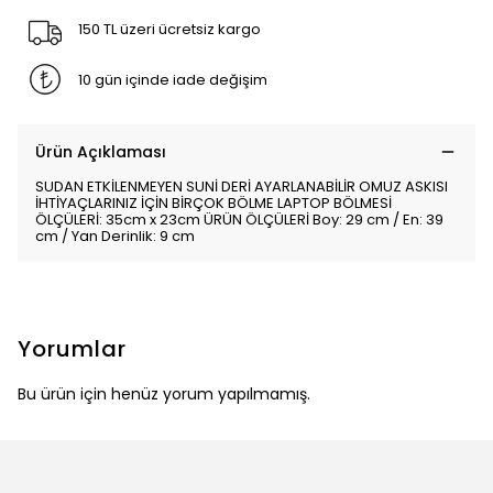
150 TL üzeri ücretsiz kargo
10 gün içinde iade değişim
Ürün Açıklaması
SUDAN ETKİLENMEYEN SUNİ DERİ AYARLANABİLİR OMUZ ASKISI
İHTİYAÇLARINIZ İÇİN BİRÇOK BÖLME LAPTOP BÖLMESİ
ÖLÇÜLERİ: 35cm x 23cm ÜRÜN ÖLÇÜLERİ Boy: 29 cm / En: 39
cm / Yan Derinlik: 9 cm
Yorumlar
Bu ürün için henüz yorum yapılmamış.