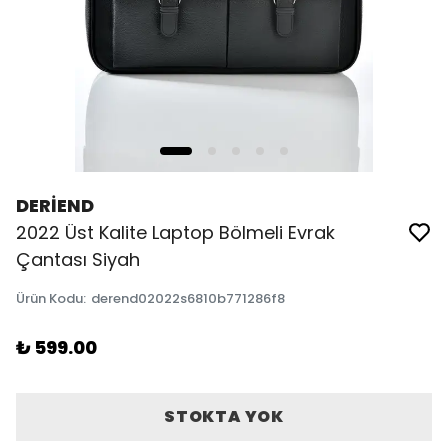
DERİEND
2022 Üst Kalite Laptop Bölmeli Evrak
Çantası Siyah
Ürün Kodu
:
derend02022s6810b771286f8
₺ 599.00
STOKTA YOK