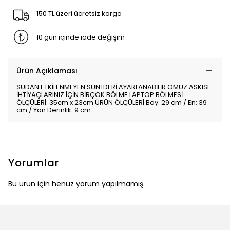
150 TL üzeri ücretsiz kargo
10 gün içinde iade değişim
Ürün Açıklaması
SUDAN ETKİLENMEYEN SUNİ DERİ AYARLANABİLİR OMUZ ASKISI
İHTİYAÇLARINIZ İÇİN BİRÇOK BÖLME LAPTOP BÖLMESİ
ÖLÇÜLERİ: 35cm x 23cm ÜRÜN ÖLÇÜLERİ Boy: 29 cm / En: 39
cm / Yan Derinlik: 9 cm
Yorumlar
Bu ürün için henüz yorum yapılmamış.