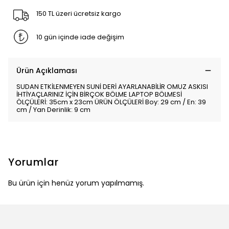
150 TL üzeri ücretsiz kargo
10 gün içinde iade değişim
Ürün Açıklaması
SUDAN ETKİLENMEYEN SUNİ DERİ AYARLANABİLİR OMUZ ASKISI
İHTİYAÇLARINIZ İÇİN BİRÇOK BÖLME LAPTOP BÖLMESİ
ÖLÇÜLERİ: 35cm x 23cm ÜRÜN ÖLÇÜLERİ Boy: 29 cm / En: 39
cm / Yan Derinlik: 9 cm
Yorumlar
Bu ürün için henüz yorum yapılmamış.