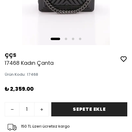
ÇÇS
17468 Kadın Çanta
Ürün Kodu
:
17468
₺ 2,359.00
SEPETE EKLE
150 TL üzeri ücretsiz kargo