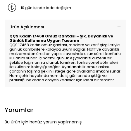
10 gün içinde iade değişim
Ürün Açıklaması
ÇÇS Kadın 17468 Omuz Çantası – Şık, Dayanıklı ve
Günlük Kullanıma Uygun Tasarım
ÇÇS 17468 kadın omuz çantası, modern ve zarif çizgileriyle
günlük kombinlere kolayca uyum sağlar. Hafif ve dayanıklı
malzemeden üretilen yapısı sayesinde uzun süreli konforlu
kullanım sunar. İç hacmi, günlük eşyalarınızı düzenli bir
şekilde taşımanıza olanak tanırken, fonksiyonel bölmeleri
ile kullanım kolaylığı sağlar. Ayarlanabilir omuz askısı,
çantanın taşıma şeklini isteğe göre ayarlama imkânı sunar.
Hem şehir hayatında hem de iş günlerinde şıklığı ve
pratikliği bir arada arayan kadınlar için ideal bir tercihtir.
Yorumlar
Bu ürün için henüz yorum yapılmamış.