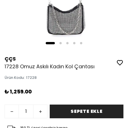
ÇÇS
17228 Omuz Askılı Kadın Kol Çantası
Ürün Kodu
:
17228
₺ 1,259.00
SEPETE EKLE
150 TL üzeri ücretsiz kargo