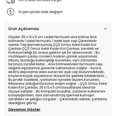
10 gün içinde iade değişim
Ürün Açıklaması
Ölçüler 25 x 13 x 5 cm 1 adet fermuarlı ana bölme Ana
bölmede 1 adet fermuarlı, 1 adet açık cep Çıkarılabilir
askılar Taş işlemeli kumaş ÇÇS Omuz Askılı Kadın Kol
Çantası ÇÇS Omuz Askılı Kadın Kol Çantası, zarafeti ve
fonksiyonelliği bir araya getiren şık bir aksesuardır. ; Bu
muhteşem çanta, modern kadının günlük yaşamında
ihtiyaç duyduğu kullanışlılığı sunarken, aynı zamanda
tarzınıza zarafet katar. ; Ana bölmesindeki fermuarlı cep,
değerli eşyalarınızı güvenle saklamanızı sağlar. ; Ayrıca,
ekstra depolama alanı sunan bir açık cep bulunmaktadır,
böylece küçük eşyalarınızı düzenli bir şekilde tutabilirsiniz. ;
Bu pratik özellikler, çantanızın içindeki düzeni korurken,
ihtiyacınız olduğunda kolay erişim sağlar. ; ÇÇS Omuz Askılı
Kadın Kol Çantası, 25 x 13 x 5 cm boyutlarıyla ideal bir
ölçüye sahiptir. ; Bu kompakt boyutlar, çantanın kullanımını
kolaylaştırırken, aynı zamanda taş işlemeli kumaşın
zarafetini ve şıklığını vurgular. ; Çıkarılabilir askılar, çantanızı
dilediğiniz gibi ta
Devamını Göster