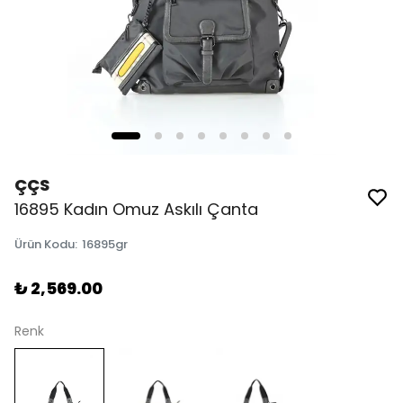
ÇÇS
16895 Kadın Omuz Askılı Çanta
Ürün Kodu
:
16895gr
₺ 2,569.00
Renk