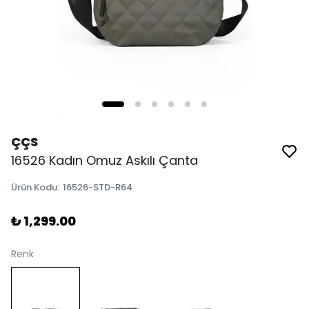
ÇÇS
16526 Kadın Omuz Askılı Çanta
Ürün Kodu
:
16526-STD-R64
₺ 1,299.00
Renk