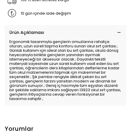
10 gün içinde iade değişim
Ürün Açıklaması
Ergonomik tasarımıyla gençlerin omuzlarına rahatça
oturan, uzun süreli taşıma konforu sunan okul sırt çantası.;
Günlük kullanım için ideal olan bu sırt çantası, okula dönüş
heyecanıyla birlikte gençlerin yanından ayırmak
istemeyeceği bir aksesuar olacak.; Dayanıklı tekstil
materyali sayesinde uzun süreli kullanım vaat eden bu sırt
çantası, öğrencilerin ders kitaplarından defterlerine kadar
tüm okul malzemelerini taşımak için mükemmel bir
seçenektir.; Şık pembe rengiyle dikkat çeken bu sırt
çantası, gençlerin tarzını yansıtan modern ve dinamik bir
görünüm sunuyor.; Geniş iç hacmiyle tüm eşyaları düzenli
bir şekilde saklama imkanı sağlayan 13923 okul sırt çantası,
gençlerin ihtiyaçlarına cevap veren fonksiyonel bir
tasarıma sahiptir.;
Yorumlar