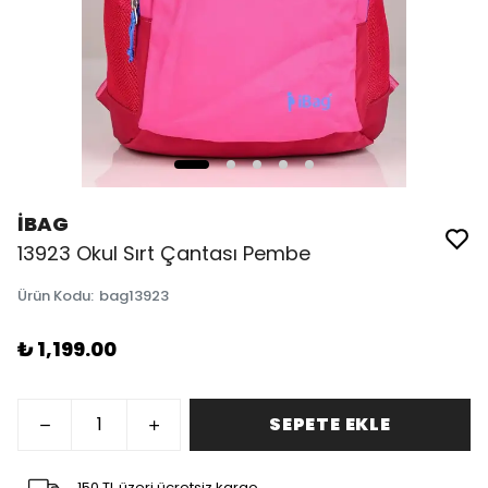
İBAG
13923 Okul Sırt Çantası Pembe
Ürün Kodu
:
bag13923
₺ 1,199.00
SEPETE EKLE
150 TL üzeri ücretsiz kargo