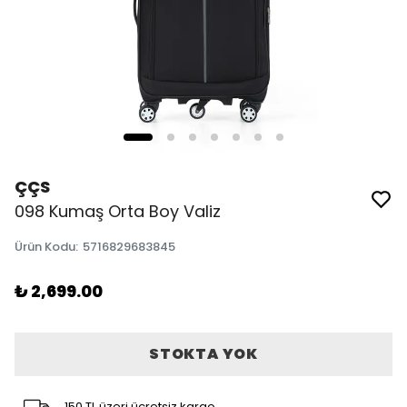
ÇÇS
098 Kumaş Orta Boy Valiz
Ürün Kodu
:
5716829683845
₺ 2,699.00
STOKTA YOK
150 TL üzeri ücretsiz kargo