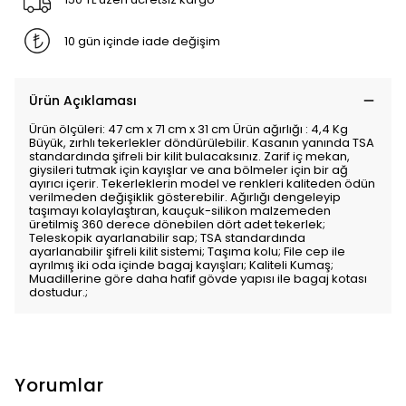
10 gün içinde iade değişim
Ürün Açıklaması
Ürün ölçüleri: 47 cm x 71 cm x 31 cm Ürün ağırlığı : 4,4 Kg
Büyük, zırhlı tekerlekler döndürülebilir. Kasanın yanında TSA
standardında şifreli bir kilit bulacaksınız. Zarif iç mekan,
giysileri tutmak için kayışlar ve ana bölmeler için bir ağ
ayırıcı içerir. Tekerleklerin model ve renkleri kaliteden ödün
verilmeden değişiklik gösterebilir. Ağırlığı dengeleyip
taşımayı kolaylaştıran, kauçuk-silikon malzemeden
üretilmiş 360 derece dönebilen dört adet tekerlek;
Teleskopik ayarlanabilir sap; TSA standardında
ayarlanabilir şifreli kilit sistemi; Taşıma kolu; File cep ile
ayrılmış iki oda içinde bagaj kayışları; Kaliteli Kumaş;
Muadillerine göre daha hafif gövde yapısı ile bagaj kotası
dostudur.;
Yorumlar